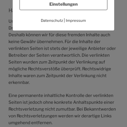
Einstellungen
Haftung für Links
|
Datenschutz
Impressum
Unser Angebot enthält Links zu externen Websites
Dritter, auf deren Inhalte wir keinen Einfluss haben.
Deshalb können wir für diese fremden Inhalte auch
keine Gewähr übernehmen. Für die Inhalte der
verlinkten Seiten ist stets der jeweilige Anbieter oder
Betreiber der Seiten verantwortlich. Die verlinkten
Seiten wurden zum Zeitpunkt der Verlinkung auf
mögliche Rechtsverstöße überprüft. Rechtswidrige
Inhalte waren zum Zeitpunkt der Verlinkung nicht
erkennbar.
Eine permanente inhaltliche Kontrolle der verlinkten
Seiten ist jedoch ohne konkrete Anhaltspunkte einer
Rechtsverletzung nicht zumutbar. Bei Bekanntwerden
von Rechtsverletzungen werden wir derartige Links
umgehend entfernen.