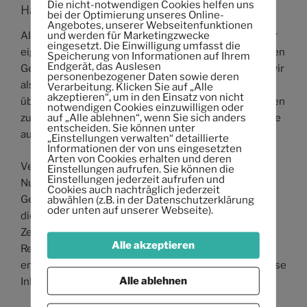
Die nicht-notwendigen Cookies helfen uns
Haftung für Inhalte
bei der Optimierung unseres Online-
Angebotes, unserer Webseitenfunktionen
und werden für Marketingzwecke
Als Diensteanbieter sind wir gemäß § 7 Abs.1 DDG für
eingesetzt. Die Einwilligung umfasst die
eigene Inhalte auf diesen Seiten nach den allgemeinen
Speicherung von Informationen auf Ihrem
Endgerät, das Auslesen
Gesetzen verantwortlich. Nach §§ 8 bis 10 DDG sind wir
personenbezogener Daten sowie deren
als Diensteanbieter jedoch nicht verpflichtet,
Verarbeitung. Klicken Sie auf „Alle
akzeptieren“, um in den Einsatz von nicht
übermittelte oder gespeicherte fremde Informationen
notwendigen Cookies einzuwilligen oder
auf „Alle ablehnen“, wenn Sie sich anders
zu überwachen oder nach Umständen zu forschen, die
entscheiden. Sie können unter
auf eine rechtswidrige Tätigkeit hinweisen.
„Einstellungen verwalten“ detaillierte
Informationen der von uns eingesetzten
Arten von Cookies erhalten und deren
Verpflichtungen zur Entfernung oder Sperrung der
Einstellungen aufrufen. Sie können die
Einstellungen jederzeit aufrufen und
Nutzung von Informationen nach den allgemeinen
Cookies auch nachträglich jederzeit
Gesetzen bleiben hiervon unberührt. Eine
abwählen (z.B. in der Datenschutzerklärung
oder unten auf unserer Webseite).
diesbezügliche Haftung ist jedoch erst ab dem
Zeitpunkt der Kenntnis einer konkreten
Alle akzeptieren
Rechtsverletzung möglich. Bei Bekanntwerden von
entsprechenden Rechtsverletzungen werden wir diese
Alle ablehnen
Inhalte umgehend entfernen.