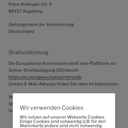
Franz-Kobinger-Str. 9
86157 Augsburg
Geltungsraum der Versicherung:
Deutschland
Streitschlichtung
Die Europäische Kommission stellt eine Plattform zur
Online-Streitbeilegung (OS) bereit:
https://ec.europa.eu/consumers/odr
.
Unsere E-Mail-Adresse finden Sie oben im Impressum.
Wir sind nicht bereit oder verpflichtet, an
Streitbeilegungsverfahren vor einer
Wir verwenden Cookies
Verbraucherschlichtungsstelle teilzunehmen.
Wir nutzen auf unserer Webseite Cookies.
Einige Cookies sind notwendig (z.B. für den
Warenkorb) andere sind nicht notwendig.